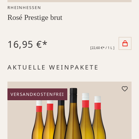
RHEINHESSEN
Rosé Prestige brut
16,95 €*
[22,60 €* / 1 L ]
Produktgalerie überspringen
AKTUELLE WEINPAKETE
VERSANDKOSTENFREI