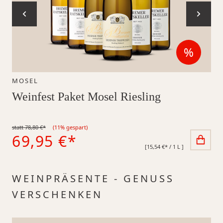
%
Reduzi
MOSEL
Weinfest Paket Mosel Riesling
statt 78,80 €*
(11% gespart)
69,95 €*
[15,54 €* / 1 L ]
Produktgalerie überspringen
WEINPRÄSENTE - GENUSS
VERSCHENKEN