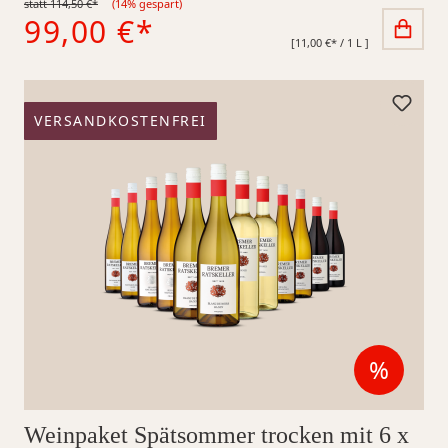
statt 114,50 €*
(14% gespart)
99,00 €*
[11,00 €* / 1 L ]
VERSANDKOSTENFREI
%
Reduzi
Weinpaket Spätsommer trocken mit 6 x