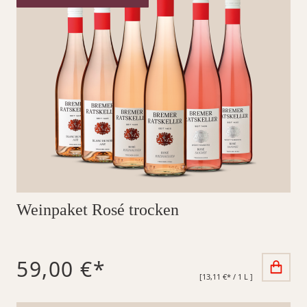
Weinpaket Rosé trocken
59,00 €*
[13,11 €* / 1 L ]