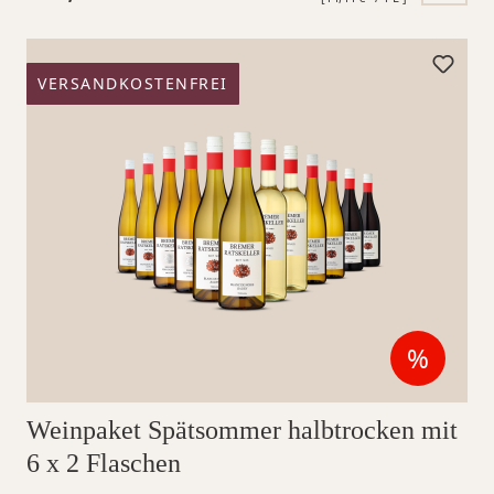
VERSANDKOSTENFREI
%
Reduzi
Weinpaket Spätsommer halbtrocken mit
6 x 2 Flaschen