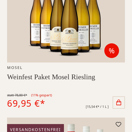
%
Reduzi
MOSEL
Weinfest Paket Mosel Riesling
statt 78,80 €*
(11% gespart)
69,95 €*
[15,54 €* / 1 L ]
VERSANDKOSTENFREI