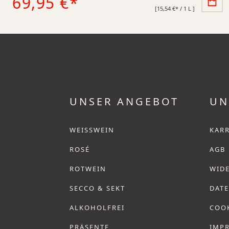
69,95 €*
[15,54 €* / 1 L ]
UNSER ANGEBOT
UN
WEISSWEIN
KARR
ROSÉ
AGB
ROTWEIN
WID
SECCO & SEKT
DAT
ALKOHOLFREI
COO
PRÄSENTE
IMP