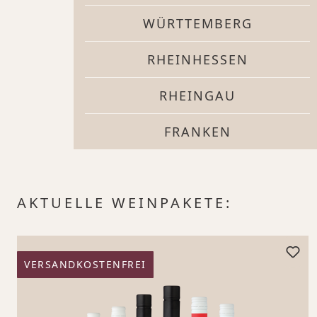
WÜRTTEMBERG
RHEINHESSEN
RHEINGAU
FRANKEN
Produktgalerie überspringen
AKTUELLE WEINPAKETE:
VERSANDKOSTENFREI