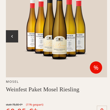
%
Reduz
MOSEL
Weinfest Paket Mosel Riesling
statt 78,80 €*
(11% gespart)