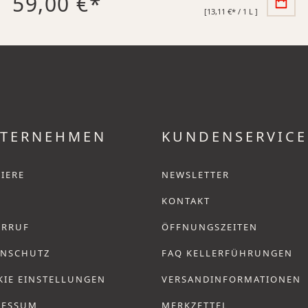
59,00 €*
[13,11 €* / 1 L ]
TERNEHMEN
KUNDENSERVICE
IERE
NEWSLETTER
KONTAKT
ERRUF
ÖFFNUNGSZEITEN
ENSCHUTZ
FAQ KELLERFÜHRUNGEN
KIE EINSTELLUNGEN
VERSANDINFORMATIONEN
RESSUM
MERKZETTEL