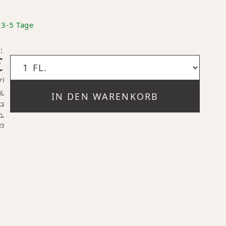
: 3-5 Tage
:
€
30,60 €* pro 1 Liter
r)
l.
IN DEN WARENKORB
rs
n.
23