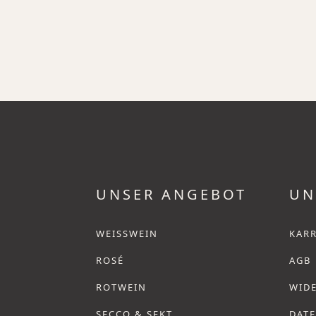
UNSER ANGEBOT
UN
WEISSWEIN
KARR
ROSÉ
AGB
ROTWEIN
WID
SECCO & SEKT
DAT