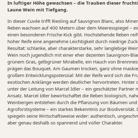
In luftiger Höhe gewachsen – die Trauben dieser frucht
Laune Wein mit Tiefgang.
In dieser Cuvée trifft Riesling auf Sauvignon Blanc, also Miner
Reben wachsen auf 400 Metern über dem Meeresspiegel – ei
einen besonderen Frische-Kick gibt. Hochstehende Reben rei
hoher Reife eine angenehme Leichtigkeit durch niedrige Zuck
Resultat: schlanke, aber charakterstarke, sehr langlebige Wein
Wein noch jugendlich mit einer eher dezenten Sauvignon-Bla
grünem Gras, gelbgrüner Mirabelle, ein Hauch von Brennnesse
prägen das Bouquet. Am Gaumen trocken, ganz ohne maskier
großem Entwicklungspotenzial: Mit der Reife wird sich die Fr
exotischen Anklänge werden deutlicher hervortreten. Hinter 
unter der Leitung von Marcel Idler – ein geschätzter Partner
Ansatz. Marcel Idler bewirtschaftet die Reben biologisch, na
Weinbergen entstehen durch die Pflanzung von Bäumen und 
Agroforstsysteme – ein starkes Bekenntnis zur Biodiversität.
spiegeln seine Wirtschaftsweise wider: authentisch, ungesch
aber genau deshalb so spannend und voller Charakter.