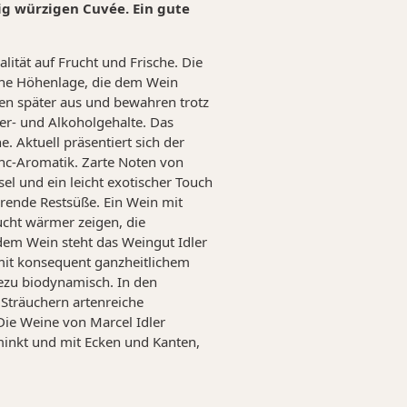
ig würzigen Cuvée. Ein gute
alität auf Frucht und Frische. Die
ne Höhenlage, die dem Wein
fen später aus und bewahren trotz
er- und Alkoholgehalte. Das
e. Aktuell präsentiert sich der
nc-Aromatik. Zarte Noten von
l und ein leicht exotischer Touch
ende Restsüße. Ein Wein mit
ucht wärmer zeigen, die
dem Wein steht das Weingut Idler
 mit konsequent ganzheitlichem
hezu biodynamisch. In den
Sträuchern artenreiche
 Die Weine von Marcel Idler
minkt und mit Ecken und Kanten,