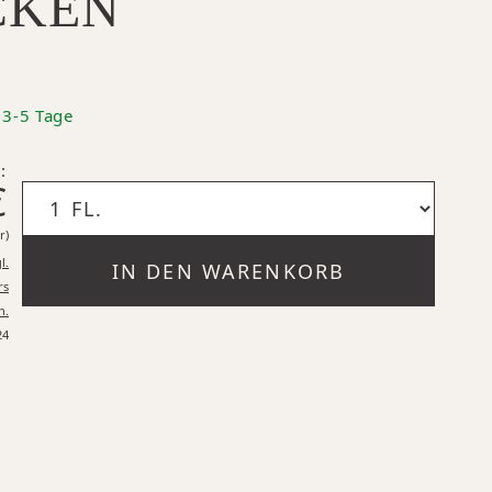
CKEN
: 3-5 Tage
:
€
15,93 €* pro 1 Liter
r)
l.
IN DEN WARENKORB
rs
n.
24