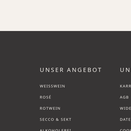
UNSER ANGEBOT
UN
WEISSWEIN
KARR
ROSÉ
AGB
ROTWEIN
WID
SECCO & SEKT
DAT
ALKOHOLFREI
COO