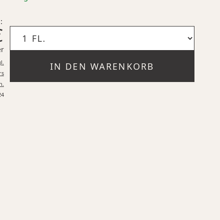
:
€
er
l.
IN DEN WARENKORB
rs
n.
24