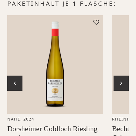
Produktgalerie überspringen
PAKETINHALT JE 1 FLASCHE:
NAHE, 2024
RHEINHES
Dorsheimer Goldloch Riesling
Bechtol