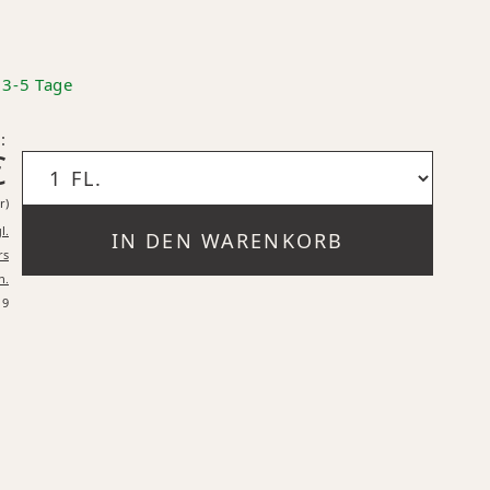
: 3-5 Tage
:
€
11,93 €* pro 1 Liter
r)
l.
IN DEN WARENKORB
rs
n.
19