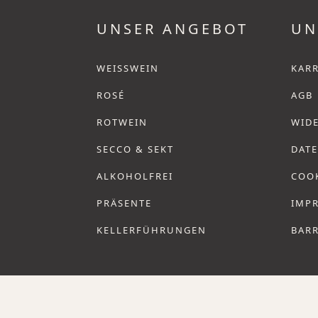
UNSER ANGEBOT
UN
WEISSWEIN
KARR
ROSÉ
AGB
ROTWEIN
WID
SECCO & SEKT
DAT
ALKOHOLFREI
COO
PRÄSENTE
IMP
KELLERFÜHRUNGEN
BARR