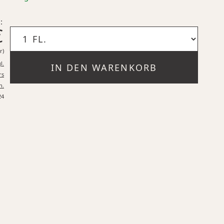
:
€
10,60 €* pro 1 Liter
r)
l.
IN DEN WARENKORB
rs
n.
24