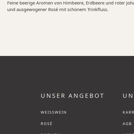
Feine beerige Aromen von Himbeere, Erdbeere und roter Johan
und ausgewogener Rosé mit schönem Trinkfluss.
UNSER ANGEBOT
UN
WEISSWEIN
KARR
ROSÉ
AGB