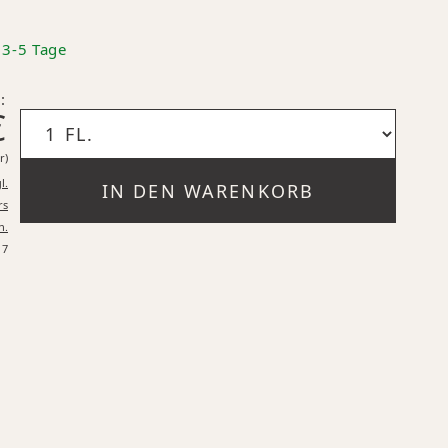
: 3-5 Tage
:
€
13,27 €* pro 1 Liter
r)
l.
IN DEN WARENKORB
rs
n.
17