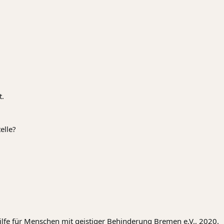
t.
elle?
.
hilfe für Menschen mit geistiger Behinderung Bremen e.V., 2020.